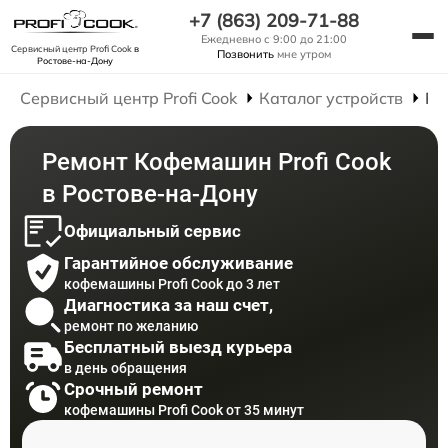
+7 (863) 209-71-88
Ежедневно с 9:00 до 21:00
Сервисный центр Profi Cook
в
Позвонить
мне утром
Ростове-на-Дону
Сервисный центр Profi Cook
Каталог устройств
Ре
Ремонт Кофемашин Profi Cook
в Ростове-на-Дону
Официальный сервис
Гарантийное обслуживание
кофемашины Profi Cook до 3 лет
Диагностика за наш счет,
ремонт по желанию
Бесплатный выезд курьера
в день обращения
Срочный ремонт
кофемашины Profi Cook от 35 минут